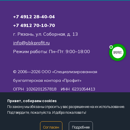
+7 4912 28-40-04
+7 4912 70-10-70
г. Рязань, ул. Соборная, д. 13
info@sbkprofit.ru
Режим работы: Пн–Пт: 9:00–18:00
© 2006—2026 ООО «Специализированная
бухгалтерская контора «Профит»
ОГРН 1026201257818 ИНН 6231054413
КПП 623401001
Привет, собираем cookies
Разработка сайта
Pbcdesign.ru
По закону мы обязаны спросить у вас разрешение на их использование.
Подтвердите, пожалуйста. И добро пожаловать!
Согласие на обработку персональных данных
Политика в отношении обработки персональных данных
Согласен
Подробнее