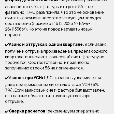
авансового счёта-фактуры в строке 5б — не
фатально! ФНС разъяснила, что это не основание
считать документ несоответствующим порядку
составления (письмо от 16.12.2025 № ЕА-4-
26/11336@). Но это не повод нарушать новый
порядок.
✔️
Аванс и отгрузка в одном квартале:
если аванс
получен и отгрузка произведена в пределах одного
квартала, выписывать авансовый счет-фактуру не
требуется. Соответственно, и правило по
заполнению строки 5б не применяется.
✔️А
вансы при УСН:
НДС с авансов уплачивается
даже при применении льготных ставок УСН (5%,
7%). Если авансовый счет-фактура был выставлен,
его данные обязательно нужно указать при
отгрузке.
✔️
Сверка расчетов:
рекомендуем оперативно