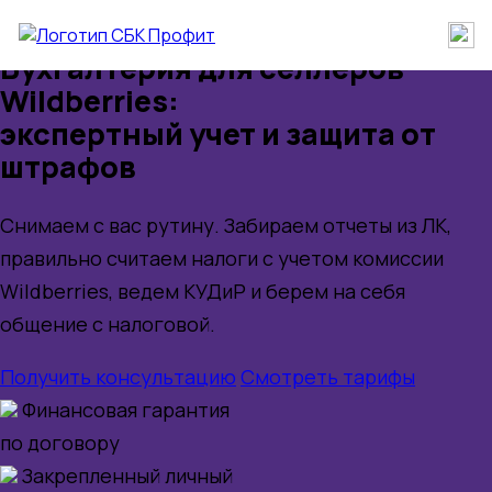
Бухгалтерия для
селлеров
Wildberries:
экспертный учет и защита от
штрафов
Снимаем с вас рутину. Забираем отчеты из ЛК,
правильно считаем налоги с учетом комиссии
Wildberries, ведем КУДиР и берем на себя
общение с налоговой.
Получить консультацию
Смотреть тарифы
Финансовая гарантия
по договору
Закрепленный личный