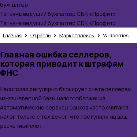
бухгалтер
Татьяна
ведущий бухгалтер СБК «Профит»
Татьяна
ведущий бухгалтер СБК «Профит»
>
>
>
Главная
Отрасли
Маркетплейсы
Wildberries
Главная ошибка селлеров,
которая приводит к штрафам
ФНС
Налоговая регулярно блокирует счета селлерам
из-за неверной базы налогообложения.
Автоматические сервисы банков часто считают
налог только с тех денег, что поступили на ваш
расчетный счет.